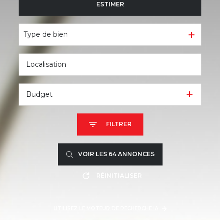
ESTIMER
à l'année
De l'immo pro
Type de bien
Budget
FILTRER
VOIR LES
64
ANNONCES
RÉINITIALISER
UTILISEZ LE MOTEUR DE RECHERCHE IA