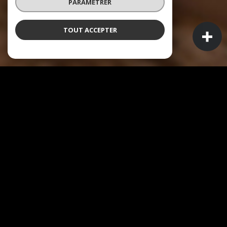
PARAMÉTRER
TOUT ACCEPTER
À PROPOS
Agence immo conseil vous accompagne
Vous êtes propriétaire en Guadeloupe ou en Martinique
et vous vous posez la question :
combien vaut
vraiment mon bien aujourd'hui ?
C'est souvent par là
que tout commence. Et c'est exactement là qu'Immo
Conseil fait la différence.
Contrairement aux estimateurs en ligne qui appliquent
des moyennes nationales sans jamais avoir mis les pieds
dans votre quartier, nos conseillers se déplacent chez