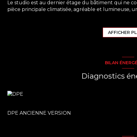
Le studio est au dernier étage du bâtiment qui ne 
pièce principale climatisée, agréable et lumineuse,
nuit cosy, une cuisine équipée et fonctionnelle, une
une terrasse fermée par un volet roulant avecc une ci
Loyer 700€ / mois ( charges de copropriétés incluses)
AFFICHER P
Emplacement privilégié, idéal pour pour une person
Contactez nous dès maintenant pour plus d'informat
appelant au 05 90 84 81 49
BILAN ÉNERG
Les informations sur les risques auxquels ce bien est 
Diagnostics én
DPE ANCIENNE VERSION