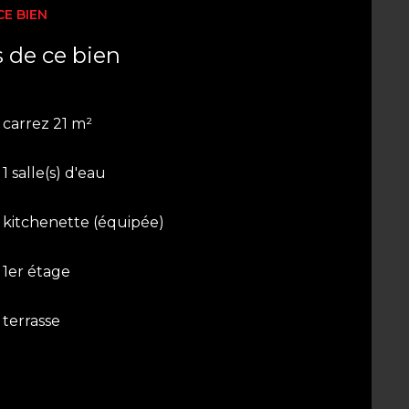
CE BIEN
s de ce bien
carrez 21 m²
1 salle(s) d'eau
kitchenette (équipée)
1er étage
terrasse