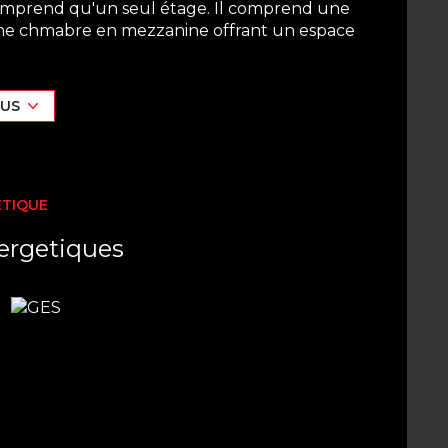
comprend qu'un seul étage. Il comprend une
 une chmabre en mezzanine offrant un espace
 salle d'eau avec wc, un placard de rangement,
terne d'eau de ville.
 Eau et Edf à la charge du locataire.
LUS
ne seule
ions et programmer une visite en nous
ÉTIQUE
exposé sont disponibles sur le site
Géorisques
ergetiques