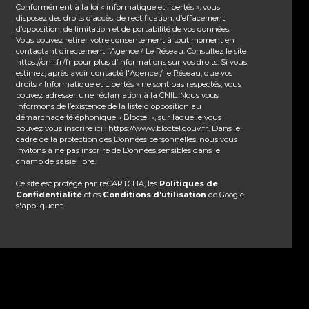
Conformément à la loi « informatique et libertés », vous
disposez des droits d’accès, de rectification, d’effacement,
d’opposition, de limitation et de portabilité de vos données.
Vous pouvez retirer votre consentement à tout moment en
contactant directement l’Agence / Le Réseau. Consultez le site
https://cnil.fr/fr
pour plus d’informations sur vos droits. Si vous
estimez, après avoir contacté l'Agence / le Réseau, que vos
droits « Informatique et Libertés » ne sont pas respectés, vous
pouvez adresser une réclamation à la CNIL. Nous vous
informons de l’existence de la liste d'opposition au
démarchage téléphonique « Bloctel », sur laquelle vous
pouvez vous inscrire ici :
https://www.bloctel.gouv.fr
. Dans le
cadre de la protection des Données personnelles, nous vous
invitons à ne pas inscrire de Données sensibles dans le
champ de saisie libre.
Ce site est protégé par reCAPTCHA, les
Politiques de
Confidentialité
et es
Conditions d'utilisation
de Google
s'appliquent.