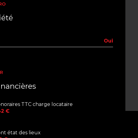
RO
iété
Oui
ER
inancières
noraires TTC charge locataire
42 €
nt état des lieux