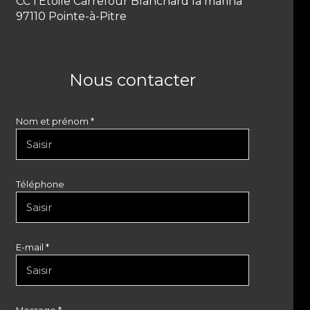
CC l’Etoile Carrefour Blanchard la marina
97110 Pointe-à-Pitre
Nous contacter
Nom et prénom *
Téléphone
E-mail *