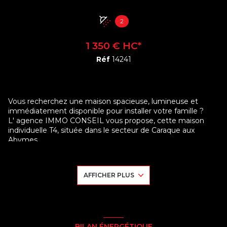
2
1 350 € HC*
Réf
14241
Vous recherchez une maison spacieuse, lumineuse et
immédiatement disponible pour installer votre famille ?
L' agence IMMO CONSEIL vous propose, cette maison
individuelle T4, située dans le secteur de Caraque aux
Abymes,
Entièrement clôturée et récemment rénovée, elle offre un
cadre de vie agréable, fonctionnel et sécurisée.
Vous profiterez de deux espaces jardin ainsi que de grandes
AFFICHER PLUS
terrasses couvertes, idéales pour vos repas en extérieur, vos
moments de détente.
La maison se compose de :
* un vaste séjour lumineux ouvert sur la terrasse ;
* une cuisine aménagée ;
* trois chambres, dont une suite parentale avec salle d’eau
BILAN ÉNERGÉTIQUE