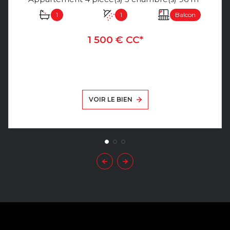
1
1
Balcon
1 500 € CC*
VOIR LE BIEN