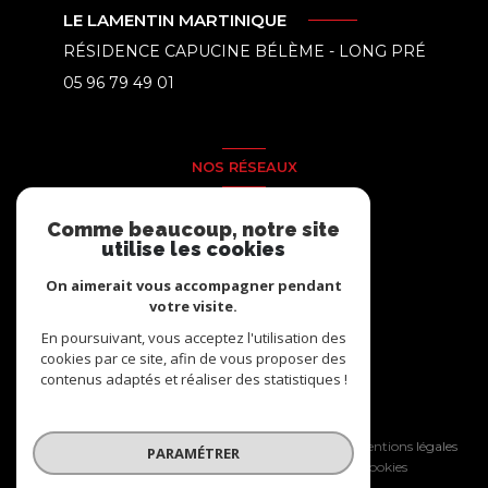
LE LAMENTIN MARTINIQUE
RÉSIDENCE CAPUCINE BÉLÈME - LONG PRÉ
05 96 79 49 01
NOS RÉSEAUX
Nous suivre
Comme beaucoup, notre site
utilise les cookies
On aimerait vous accompagner pendant
votre visite.
En poursuivant, vous acceptez l'utilisation des
cookies par ce site, afin de vous proposer des
contenus adaptés et réaliser des statistiques !
© 2026 | Tous droits réservés
Nos honoraires
Nos partenaires
Mentions légales
PARAMÉTRER
Admin
Politique RGPD
Cookies